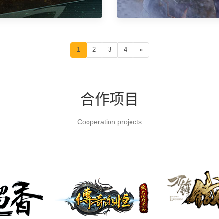
1
2
3
4
»
合作项目
Cooperation projects